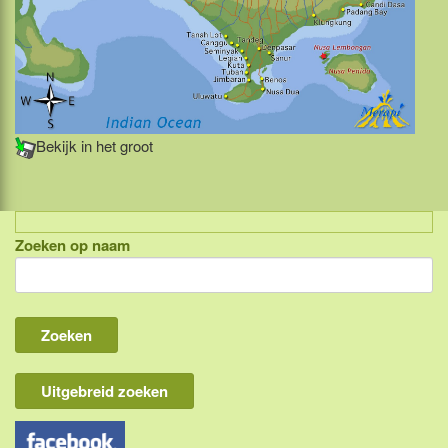
Bekijk in het groot
Zoeken op naam
Indonesië, eilandcombinaties
Bali
Lombok
Flores & Komodo
Uitgebreid zoeken
Overige Sunda eilanden
Java