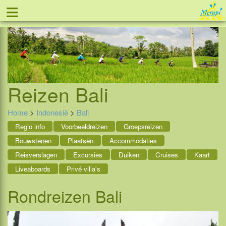
≡
Tel: 088 - 81 11 999
Reizen
Bali
Home
>
Indonesië
>
Bali
Regio info
Voorbeeldreizen
Groepsreizen
Bouwstenen
Plaatsen
Accommodaties
Reisverslagen
Excursies
Duiken
Cruises
Kaart
Liveaboards
Privé villa's
Rondreizen Bali