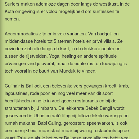
Surfers maken ademloze dagen door langs de westkust, in de
Kuta omgeving is er volop mogelijkheid om surflessen te
nemen.
Accommodaties zijn er in vele varianten. Van budget- en
middenklasse hotels tot 5 sterren hotels en privé villa’s. Ze
bevinden zich alle langs de kust, in de drukkere centra en
tussen de rijstvelden. Yoga, healing en andere spirituele
ervaringen vind je overal, maar de echte rust en toewijding is
toch vooral in de buurt van Munduk te vinden.
Culinair is Bali ook een belevenis: vers gevangen kreeft, krab,
lagoustines, rode poon en nog veel meer van dit soort
heerlijkheden vind je in veel goede restaurants en bij de
strandtenten bij Jimbaran. De lekkerste Bebek Bengil wordt
geserveerd in Ubud en saté liling bij talloze lokale warungs en
rumah makans. Babi Guling, geroosterd speenvarken, is ook
een heerlijkheid, maar staat maar bij weinig restaurants op de
kaart. Tsja, en als je het over Balinese specialiteiten hebt: veel