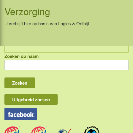
Verzorging
U verblijft hier op basis van Logies & Ontbijt.
Zoeken op naam
Indonesië, eilandcombinaties
Bali
Lombok
Flores & Komodo
Uitgebreid zoeken
Overige Sunda eilanden
Java
Kalimantan