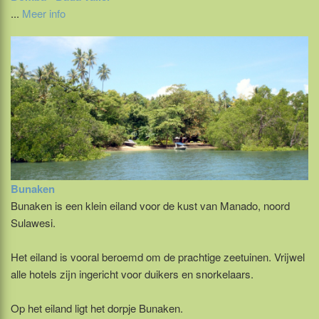
...
Meer info
Bunaken
Bunaken is een klein eiland voor de kust van Manado, noord
Sulawesi.
Het eiland is vooral beroemd om de prachtige zeetuinen. Vrijwel
alle hotels zijn ingericht voor duikers en snorkelaars.
Op het eiland ligt het dorpje Bunaken.