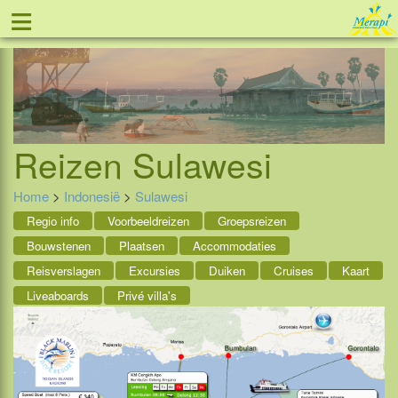
≡
Tel: 088 - 81 11 999
Reizen
Sulawesi
Home
>
Indonesië
>
Sulawesi
Regio info
Voorbeeldreizen
Groepsreizen
Bouwstenen
Plaatsen
Accommodaties
Reisverslagen
Excursies
Duiken
Cruises
Kaart
Liveaboards
Privé villa's