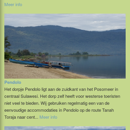
Meer info
Pendolo
Het dorpje Pendolo ligt aan de zuidkant van het Posomeer in
centraal Sulawesi. Het dorp zelf heeft voor westerse toeristen
niet veel te bieden. Wij gebruiken regelmatig een van de
eenvoudige accommodaties in Pendolo op de route Tanah
Toraja naar cent...
Meer info