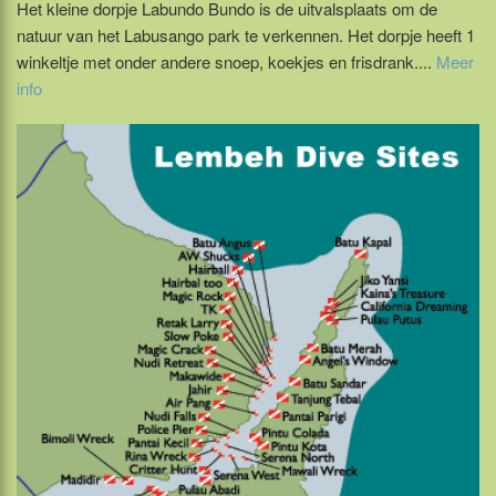
Het kleine dorpje Labundo Bundo is de uitvalsplaats om de
natuur van het Labusango park te verkennen. Het dorpje heeft 1
winkeltje met onder andere snoep, koekjes en frisdrank....
Meer
info