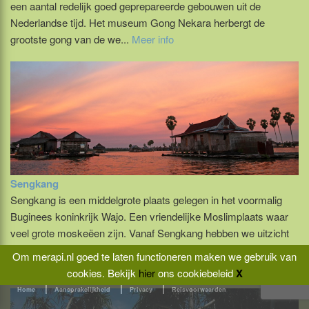
een aantal redelijk goed geprepareerde gebouwen uit de
Nederlandse tijd. Het museum Gong Nekara herbergt de
grootste gong van de we...
Meer info
Sengkang
Sengkang is een middelgrote plaats gelegen in het voormalig
Buginees koninkrijk Wajo. Een vriendelijke Moslimplaats waar
veel grote moskeëen zijn. Vanaf Sengkang hebben we uitzicht
over het TempeMeer. Dit meer is een ondiep meer; bij lang
Om merapi.nl goed te laten functioneren maken we gebruik van
aanhoudende...
Meer info
cookies.
Bekijk
hier
ons cookiebeleid
X
|
|
|
Home
Aansprakelijkheid
Privacy
Reisvoorwaarden