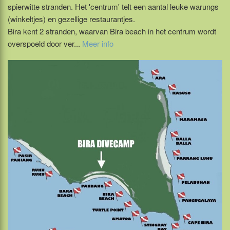
spierwitte stranden. Het 'centrum' telt een aantal leuke warungs
(winkeltjes) en gezellige restaurantjes.
Bira kent 2 stranden, waarvan Bira beach in het centrum wordt
overspoeld door ver...
Meer info