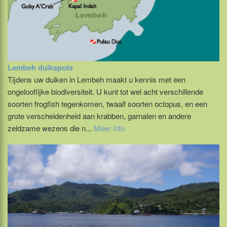
Lembeh duikspots
Tijdens uw duiken in Lembeh maakt u kennis met een
ongelooflijke biodiversiteit. U kunt tot wel acht verschillende
soorten frogfish tegenkomen, twaalf soorten octopus, en een
grote verscheidenheid aan krabben, garnalen en andere
zeldzame wezens die n...
Meer info