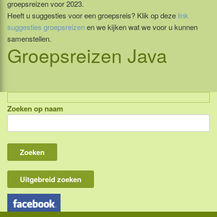
groepsreizen voor 2023.
Heeft u suggesties voor een groepsreis? Klik op deze
link
suggesties groepsreizen
en we kijken wat we voor u kunnen
samenstellen.
Groepsreizen
Java
Zoeken op naam
Indonesië, eilandcombinaties
Bali
Lombok
Flores & Komodo
Uitgebreid zoeken
Overige Sunda eilanden
Java