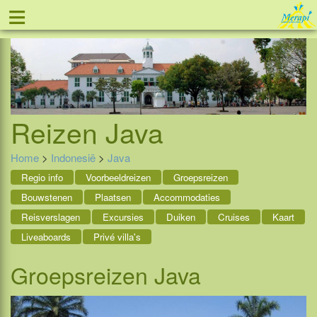
≡
Tel: 088 - 81 11 999
Reizen
Java
Home
>
Indonesië
>
Java
Regio info
Voorbeeldreizen
Groepsreizen
Bouwstenen
Plaatsen
Accommodaties
Reisverslagen
Excursies
Duiken
Cruises
Kaart
Liveaboards
Privé villa's
Groepsreizen Java