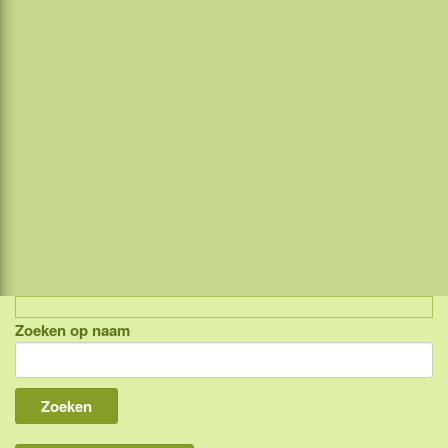
Zoeken op naam
Indonesië, eilandcombinaties
Bali
Lombok