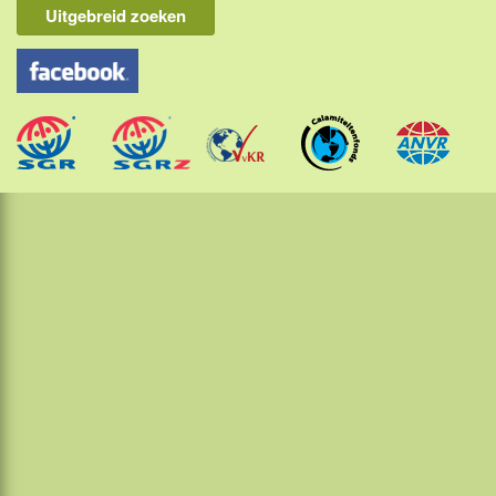
Flores & Komodo
Uitgebreid zoeken
Overige Sunda eilanden
Java
Kalimantan
Molukken
Papua
Sulawesi
Sumatra
Maleisië
Thailand
Laos
Cambodja