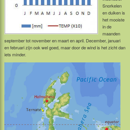
Snorkelen
en duiken is
het mooiste
in de
maanden
september tot november en maart en april. December, januari
en februari zijn ook wel goed, maar door de wind is het zicht dan
iets minder.