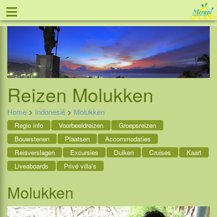
≡
Tel: 088 - 81 11 999
Reizen
Molukken
Home
>
Indonesië
>
Molukken
Regio info
Voorbeeldreizen
Groepsreizen
Bouwstenen
Plaatsen
Accommodaties
Reisverslagen
Excursies
Duiken
Cruises
Kaart
Liveaboards
Privé villa's
Molukken