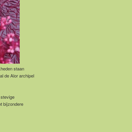
kheden staan
l de Alor archipel
 stevige
t bijzondere