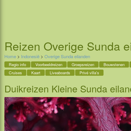
Reizen
Overige Sunda e
Home
>
Indonesië
>
Overige Sunda eilanden
Regio info
Voorbeeldreizen
Groepsreizen
Bouwstenen
Cruises
Kaart
Liveaboards
Privé villa's
Duikreizen Kleine Sunda eila