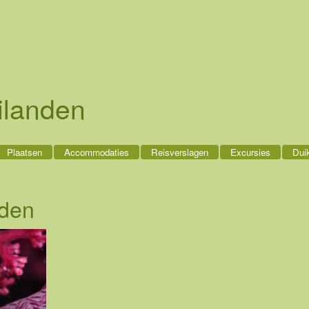
ilanden
Plaatsen
Accommodaties
Reisverslagen
Excursies
Dui
nden