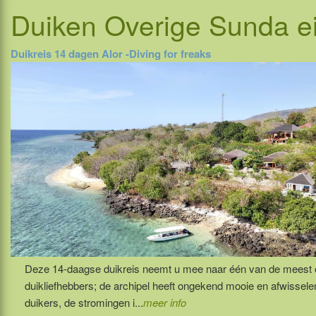
Duiken
Overige Sunda e
Duikreis 14 dagen Alor -Diving for freaks
Deze 14-daagse duikreis neemt u mee naar één van de meest oos
duikliefhebbers; de archipel heeft ongekend mooie en afwissel
duikers, de stromingen i...
meer info