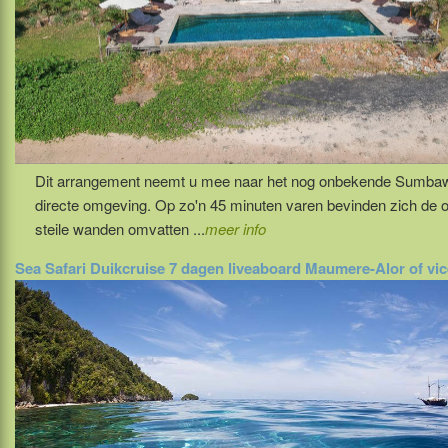
Dit arrangement neemt u mee naar het nog onbekende Sumbawa. H
directe omgeving. Op zo'n 45 minuten varen bevinden zich de o
steile wanden omvatten ...
meer info
Sea Safari Duikcruise 7 dagen liveaboard Maumere-Alor of vic