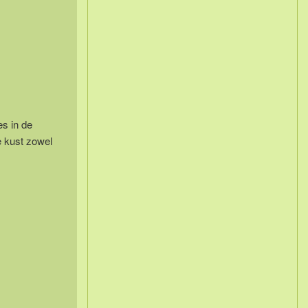
s in de
e kust zowel