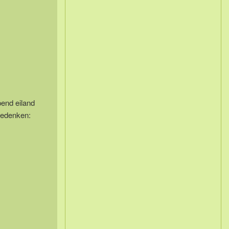
end eiland
 bedenken: