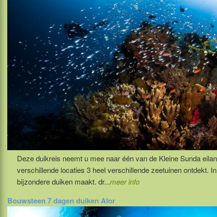
Deze duikreis neemt u mee naar één van de Kleine Sunda eilan
verschillende locaties 3 heel verschillende zeetuinen ontdekt. I
bijzondere duiken maakt. dr...
meer info
Bouwsteen 7 dagen duiken Alor