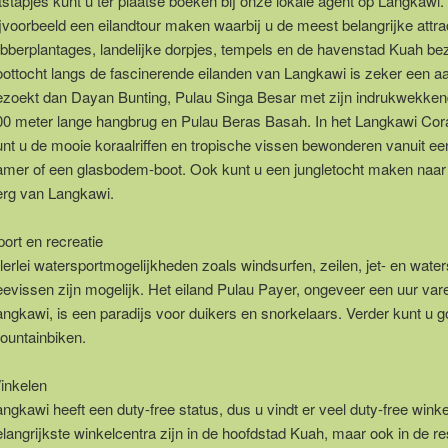
tstapjes kunt u ter plaatse boeken bij onze lokale agent op Langkawi.
ijvoorbeeld een eilandtour maken waarbij u de meest belangrijke attra
ubberplantages, landelijke dorpjes, tempels en de havenstad Kuah bez
oottocht langs de fascinerende eilanden van Langkawi is zeker een a
ezoekt dan Dayan Bunting, Pulau Singa Besar met zijn indrukwekken
00 meter lange hangbrug en Pulau Beras Basah. In het Langkawi Cor
unt u de mooie koraalriffen en tropische vissen bewonderen vanuit ee
amer of een glasbodem-boot. Ook kunt u een jungletocht maken naar
erg van Langkawi.
ort en recreatie
lerlei watersportmogelijkheden zoals windsurfen, zeilen, jet- en wate
eevissen zijn mogelijk. Het eiland Pulau Payer, ongeveer een uur var
angkawi, is een paradijs voor duikers en snorkelaars. Verder kunt u g
ountainbiken.
inkelen
ngkawi heeft een duty-free status, dus u vindt er veel duty-free wink
langrijkste winkelcentra zijn in de hoofdstad Kuah, maar ook in de re