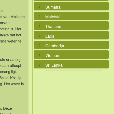
Sumatra
te
Maleisië
at van Malacca
aarvan
Thailand
otste is. Het
danks dat het
Laos
harme weten te
Cambodja
Vietnam
ste ervan zijn
Sri Lanka
gzaam afloopt
enang ligt.
antai Kok ligt
. Het water is
en. Deze