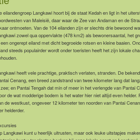
 eilandengroep Langkawi hoort bij de staat Kedah en ligt in het uiters
oordwesten van Maleisië, daar waar de Zee van Andaman en de Stra
lkaar ontmoeten. Van de 104 eilanden zijn er slechts drie bewoond w
angkawi zowel qua oppervlakte (478 km2) als bewonersaantal, het gro
s een ongerept eiland met dicht begroeide rotsen en kleine baaien. On
land steeds populairder wordt onder toeristen heeft het zijn lokale c
ehouden.
angkawi heeft vele prachtige, praktisch verlaten, stranden. De bekend
antai Cenang, een breed zandstrand van twee kilometer lang dat lan
n zee; en Pantai Tengah dat min of meer in het verlengde van Pantai C
or de wat modderige bodem is het water hier niet altijd even helder. P
an de westkust, ongeveer 12 kilometer ten noorden van Pantai Cenang
er helderder.
xcursies
p Langkawi kunt u heerlijk uitrusten, maar ook leuke uitstapjes mak