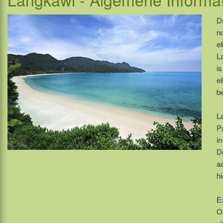
De
n
e
L
i
ei
b
L
P
i
Do
a
hi
E
O