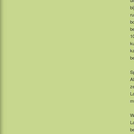
ui
b
r
b
b
1
k
k
b
Sp
Al
z
L
m
W
La
be