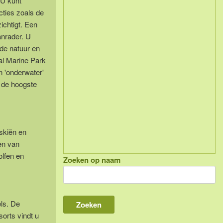
 U kunt
cties zoals de
ichtigt. Een
anrader. U
de natuur en
al Marine Park
n 'onderwater'
 de hoogste
rskiën en
en van
olfen en
Zoeken op naam
els. De
sorts vindt u