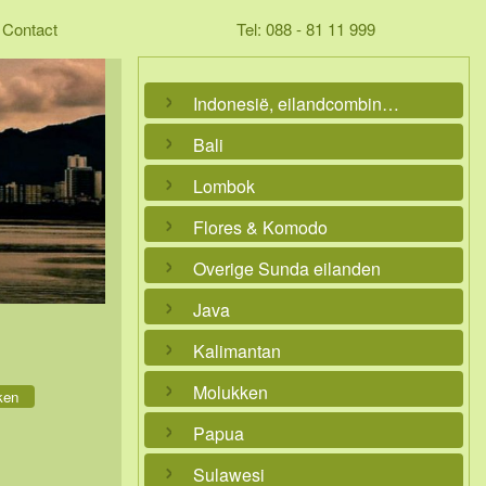
Contact
Tel: 088 - 81 11 999
Indonesië, eilandcombinaties
Bali
Lombok
Flores & Komodo
Overige Sunda eilanden
Java
Kalimantan
Molukken
ken
Papua
Sulawesi