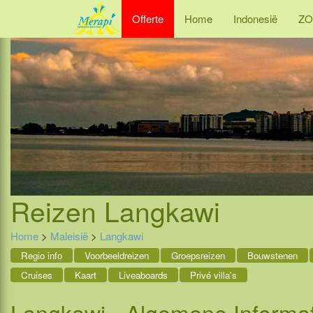
Offerte
Home
Indonesië
ZO
Reizen
Langkawi
Home
>
Maleisië
>
Langkawi
Regio info
Voorbeeldreizen
Groepsreizen
Bouwstenen
Cruises
Kaart
Liveaboards
Privé villa's
Langkawi - Algemene Informat