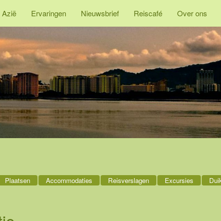
 Azië
Ervaringen
Nieuwsbrief
Reiscafé
Over ons
Plaatsen
Accommodaties
Reisverslagen
Excursies
Dui
ie