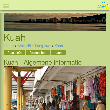
≡
Tel: 088 - 81 11 999
Kuah
Home
>
Maleisië
>
Langkawi
>
Kuah
Plaatsinfo
Reisaanbod
Kaart
Kuah - Algemene Informatie