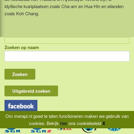
idyllische kustplaatsen zoals Cha-am en Hua Hin en eilanden
zoals Koh Chang.
Zoeken op naam
Indonesië, eilandcombinaties
Bali
Lombok
Flores & Komodo
Uitgebreid zoeken
Overige Sunda eilanden
Java
Om merapi.nl goed te laten functioneren maken we gebruik van
Kalimantan
cookies.
Bekijk
hier
ons cookiebeleid
X
Molukken
|
|
|
Home
Aansprakelijkheid
Privacy
Reisvoorwaarden