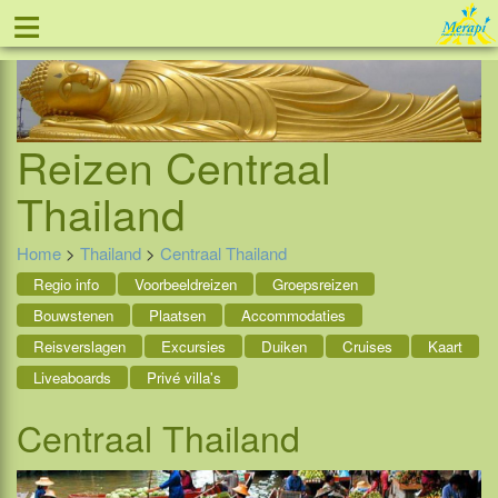
≡
Tel: 088 - 81 11 999
Reizen
Centraal
Thailand
Home
>
Thailand
>
Centraal Thailand
Regio info
Voorbeeldreizen
Groepsreizen
Bouwstenen
Plaatsen
Accommodaties
Reisverslagen
Excursies
Duiken
Cruises
Kaart
Liveaboards
Privé villa's
Centraal Thailand