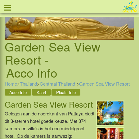
≡
Tel: 088 - 81 11 999
Garden Sea View
Resort -
Acco Info
Home
>
Thailand
>
Centraal Thailand
>
Garden Sea View Resort
Acco Info
Kaart
Plaats Info
Garden Sea View Resort
Gelegen aan de noordkant van Pattaya biedt
dit 3-sterren hotel goede keuze. Met 374
kamers en villa's is het een middelgroot
hotel. Op de kamers is aanwezig: