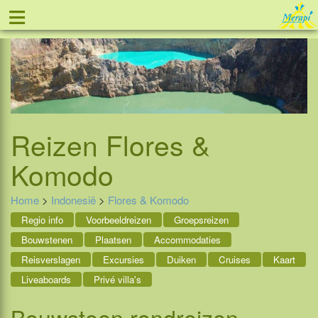
≡
Tel: 088 - 81 11 999
Reizen
Flores &
Komodo
Home
>
Indonesië
>
Flores & Komodo
Regio info
Voorbeeldreizen
Groepsreizen
Bouwstenen
Plaatsen
Accommodaties
Reisverslagen
Excursies
Duiken
Cruises
Kaart
Liveaboards
Privé villa's
Bouwsteen rondreizen