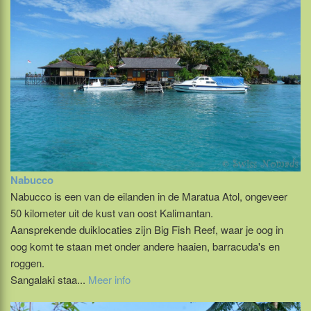
Nabucco
Nabucco is een van de eilanden in de Maratua Atol, ongeveer
50 kilometer uit de kust van oost Kalimantan.
Aansprekende duiklocaties zijn Big Fish Reef, waar je oog in
oog komt te staan met onder andere haaien, barracuda's en
roggen.
Sangalaki staa...
Meer info