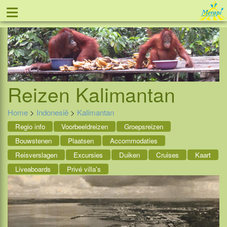
≡
Tel: 088 - 81 11 999
Reizen
Kalimantan
Home
>
Indonesië
>
Kalimantan
Regio info
Voorbeeldreizen
Groepsreizen
Bouwstenen
Plaatsen
Accommodaties
Reisverslagen
Excursies
Duiken
Cruises
Kaart
Liveaboards
Privé villa's