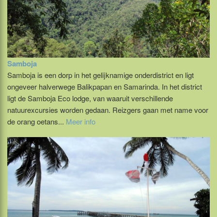
Samboja
Samboja is een dorp in het gelijknamige onderdistrict en ligt
ongeveer halverwege Balikpapan en Samarinda. In het district
ligt de Samboja Eco lodge, van waaruit verschillende
natuurexcursies worden gedaan. Reizgers gaan met name voor
de orang oetans...
Meer info