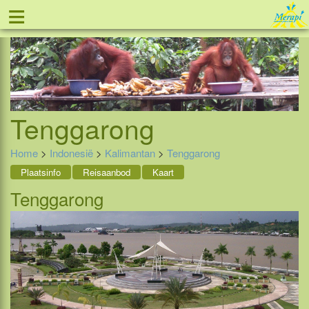
≡
Tel: 088 - 81 11 999
Tenggarong
Home
>
Indonesië
>
Kalimantan
>
Tenggarong
Plaatsinfo
Reisaanbod
Kaart
Tenggarong