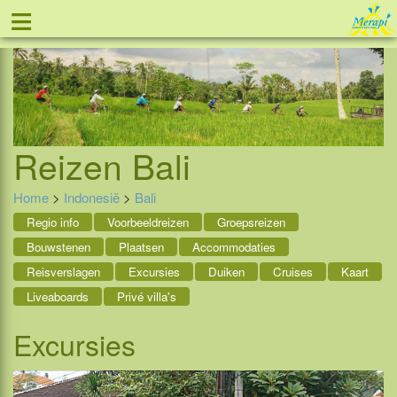
≡
Tel: 088 - 81 11 999
Reizen
Bali
Home
>
Indonesië
>
Bali
Regio info
Voorbeeldreizen
Groepsreizen
Bouwstenen
Plaatsen
Accommodaties
Reisverslagen
Excursies
Duiken
Cruises
Kaart
Liveaboards
Privé villa's
Excursies