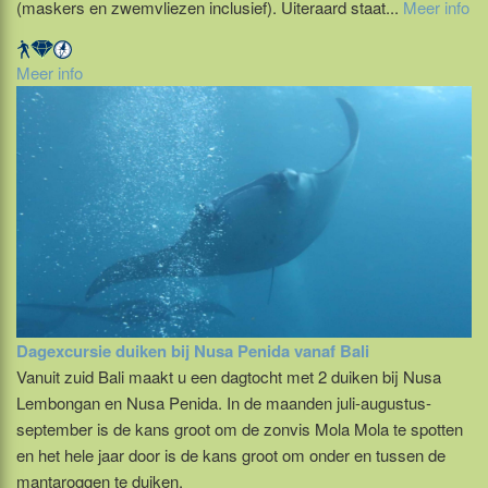
(maskers en zwemvliezen inclusief). Uiteraard staat...
Meer info
Meer info
Dagexcursie duiken bij Nusa Penida vanaf Bali
Vanuit zuid Bali maakt u een dagtocht met 2 duiken bij Nusa
Lembongan en Nusa Penida. In de maanden juli-augustus-
september is de kans groot om de zonvis Mola Mola te spotten
en het hele jaar door is de kans groot om onder en tussen de
mantaroggen te duiken.