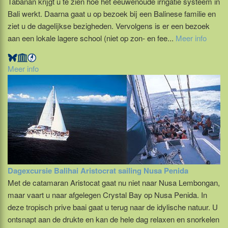
Tabanan krijgt u te zien hoe het eeuwenoude irrigatie systeem in
Bali werkt. Daarna gaat u op bezoek bij een Balinese familie en
ziet u de dagelijkse bezigheden. Vervolgens is er een bezoek
aan een lokale lagere school (niet op zon- en fee...
Meer info
Meer info
Dagexcursie Balihai Aristocrat sailing Nusa Penida
Met de catamaran Aristocat gaat nu niet naar Nusa Lembongan,
maar vaart u naar afgelegen Crystal Bay op Nusa Penida. In
deze tropisch prive baai gaat u terug naar de idylische natuur. U
ontsnapt aan de drukte en kan de hele dag relaxen en snorkelen