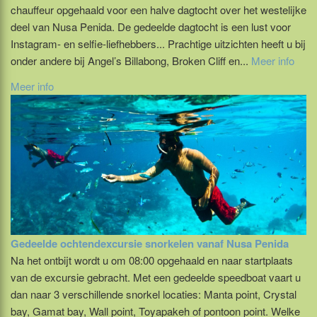
chauffeur opgehaald voor een halve dagtocht over het westelijke
deel van Nusa Penida. De gedeelde dagtocht is een lust voor
Instagram- en selfie-liefhebbers... Prachtige uitzichten heeft u bij
onder andere bij Angel’s Billabong, Broken Cliff en...
Meer info
Meer info
Gedeelde ochtendexcursie snorkelen vanaf Nusa Penida
Na het ontbijt wordt u om 08:00 opgehaald en naar startplaats
van de excursie gebracht. Met een gedeelde speedboat vaart u
dan naar 3 verschillende snorkel locaties: Manta point, Crystal
bay, Gamat bay, Wall point, Toyapakeh of pontoon point. Welke