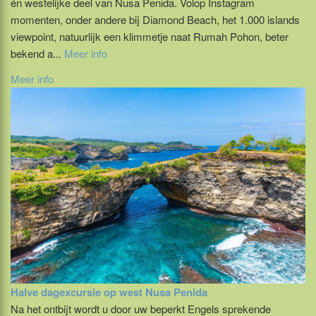
én westelijke deel van Nusa Penida. Volop Instagram
momenten, onder andere bij Diamond Beach, het 1.000 islands
viewpoint, natuurlijk een klimmetje naat Rumah Pohon, beter
bekend a...
Meer info
Meer info
Halve dagexcursie op west Nusa Penida
Na het ontbijt wordt u door uw beperkt Engels sprekende