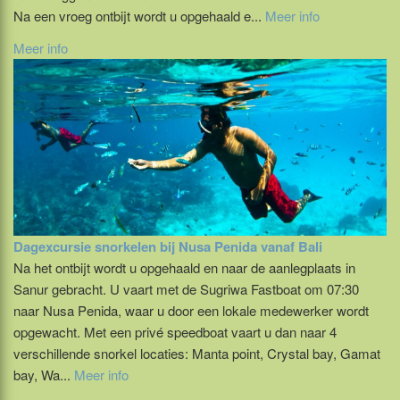
Na een vroeg ontbijt wordt u opgehaald e...
Meer info
Meer info
Dagexcursie snorkelen bij Nusa Penida vanaf Bali
Na het ontbijt wordt u opgehaald en naar de aanlegplaats in
Sanur gebracht. U vaart met de Sugriwa Fastboat om 07:30
naar Nusa Penida, waar u door een lokale medewerker wordt
opgewacht. Met een privé speedboat vaart u dan naar 4
verschillende snorkel locaties: Manta point, Crystal bay, Gamat
bay, Wa...
Meer info