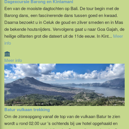
Dagexcursie Barong en Kintamani
Een van de mooiste dagtochten op Bali. De tour begin met de
Barong dans, een fascinerende dans tussen goed en kwaad.
Daarna bezoekt u in Celuk de goud en zilver smeden en in Mas
de bekende houtsnijders. Vervolgens gaat u naar Goa Gajah, de
heilige olifanten grot die dateert uit de 11de eeuw. In Kint...
Meer
info
Meer info
Batur vulkaan trekking
Om de zonsopgang vanaf de top van de vulkaan Batur te zien
wordt u rond 02.00 uur 's ochtends bij uw hotel opgehaald en