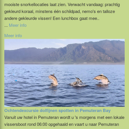
mooiste snorkellocaties laat zien. Verwacht vandaag: prachtig
gekleurd koraal, minstens één schildpad, nemo's en talloze
andere gekleurde vissen! Een lunchbox gaat mee..
...
Meer info
Meer info
Ochtendexcursie dolfijnen spotten in Pemuteran Bay
Vanuit uw hotel in Pemuteran wordt u 's morgens met een lokale
vissersboot rond 06:00 opgehaald en vaart u naar Pemuteran