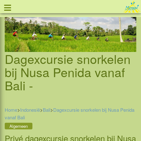
≡
Tel: 088 - 81 11 999
Dagexcursie snorkelen
bij Nusa Penida vanaf
Bali -
Home
>
Indonesië
>
Bali
>
Dagexcursie snorkelen bij Nusa Penida
vanaf Bali
Algemeen
Privé dagexcursie snorkelen bij Nusa