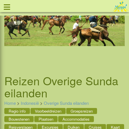
≡
Tel: 088 - 81 11 999
Reizen
Overige Sunda
eilanden
Home
>
Indonesië
>
Overige Sunda eilanden
Regio info
Voorbeeldreizen
Groepsreizen
Bouwstenen
Plaatsen
Accommodaties
Reisverslagen
Excursies
Duiken
Cruises
Kaart