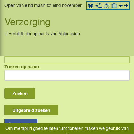
Open van eind maart tot eind november.
Verzorging
U verblijft hier op basis van Volpension.
Zoeken op naam
Indonesië, eilandcombinaties
Bali
Lombok
Flores & Komodo
Uitgebreid zoeken
Overige Sunda eilanden
Java
Om merapi.nl goed te laten functioneren maken we gebruik van