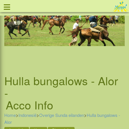
≡
Tel: 088 - 81 11 999
Hulla bungalows - Alor
-
Acco Info
Home
>
Indonesië
>
Overige Sunda eilanden
>
Hulla bungalows -
Alor