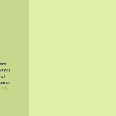
 ons
arungs
 wit
 om de
 info