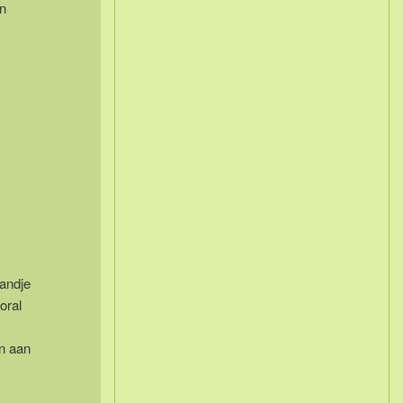
n
andje
oral
en aan