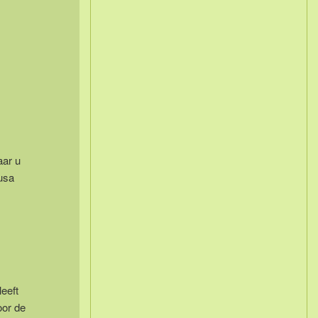
ar u
usa
eeft
oor de