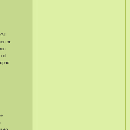
Gili
men en
een
n of
ldpad
te
n
n en