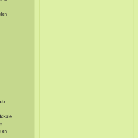
elen
 de
lokale
e
g en