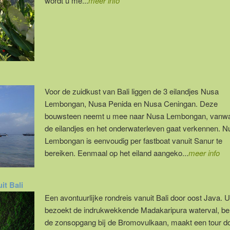
wordt u me...
meer info
Voor de zuidkust van Bali liggen de 3 eilandjes Nusa
Lembongan, Nusa Penida en Nusa Ceningan. Deze
bouwsteen neemt u mee naar Nusa Lembongan, vanwa
de eilandjes en het onderwaterleven gaat verkennen. N
Lembongan is eenvoudig per fastboat vanuit Sanur te
bereiken. Eenmaal op het eiland aangeko...
meer info
it Bali
Een avontuurlijke rondreis vanuit Bali door oost Java. U
bezoekt de indrukwekkende Madakaripura waterval, bel
de zonsopgang bij de Bromovulkaan, maakt een tour d