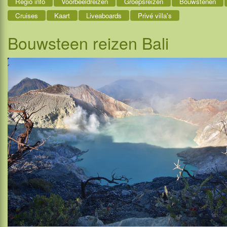
Regio info
Voorbeeldreizen
Groepsreizen
Bouwstenen
Cruises
Kaart
Liveaboards
Privé villa's
Bouwsteen reizen Bali