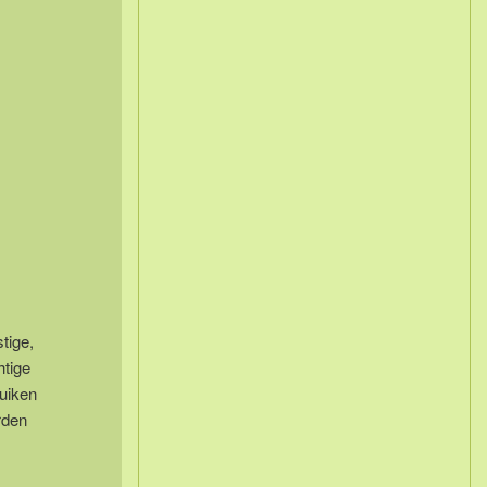
tige,
htige
duiken
rden