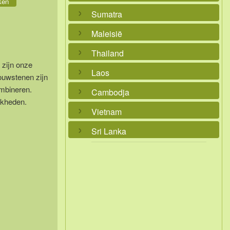
ken
Sumatra
Maleisië
Thailand
 zijn onze
Laos
ouwstenen zijn
ombineren.
Cambodja
jkheden.
Vietnam
Sri Lanka