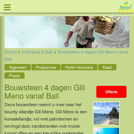
≡
Tel: 088 - 81 11 999
Home
>
Indonesië
>
Bali
>
Bouwsteen 4 dagen Gili Meno vanaf
Bali
Algemeen
Programma
Hotel informatie
Kaart
Plaats
Bouwsteen 4 dagen Gili
Offerte
Meno vanaf Bali
Deze bouwsteen neemt u mee naar het
bounty eilandje Gili Meno. Gili Meno is een
koraaleilandje, vol met palmbomen en
omringd door zandstranden met mooie
koraal riffen en een kleurrijke onderwater