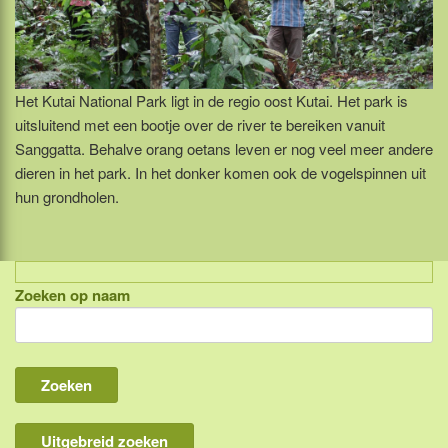
Het Kutai National Park ligt in de regio oost Kutai. Het park is
uitsluitend met een bootje over de river te bereiken vanuit
Sanggatta. Behalve orang oetans leven er nog veel meer andere
dieren in het park. In het donker komen ook de vogelspinnen uit
hun grondholen.
Zoeken op naam
Indonesië, eilandcombinaties
Bali
Lombok
Flores & Komodo
Uitgebreid zoeken