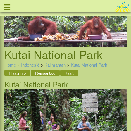
≡
Tel: 088 - 81 11 999
Kutai National Park
Home
>
Indonesië
>
Kalimantan
>
Kutai National Park
Plaatsinfo
Reisaanbod
Kaart
Kutai National Park