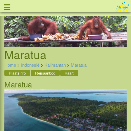
≡
Tel: 088 - 81 11 999
Maratua
Home
>
Indonesië
>
Kalimantan
>
Maratua
Plaatsinfo
Reisaanbod
Kaart
Maratua