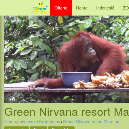
Offerte
Home
Indonesië
ZO
Green Nirvana resort Ma
Home
>
Indonesië
>
Kalimantan
>
Green Nirvana resort Maratua