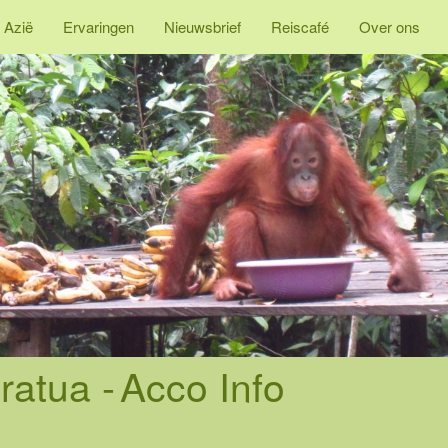
 Azië
Ervaringen
Nieuwsbrief
Reiscafé
Over ons
ratua -
Acco Info