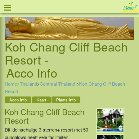
≡
Tel: 088 - 81 11 999
Koh Chang Cliff Beach
Resort -
Acco Info
Home
>
Thailand
>
Centraal Thailand
>
Koh Chang Cliff Beach
Resort
Acco Info
Kaart
Plaats Info
Koh Chang Cliff Beach
Resort
Dit kleinschalige 3-sterren+ resort met 50
bungalows heeft vele faciliteiten.