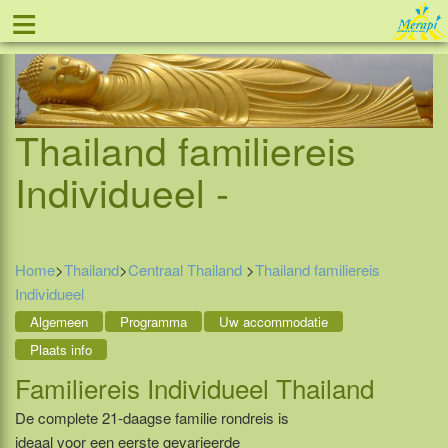
≡
Tel: 088 - 81 11 999
Thailand familiereis
Individueel -
Home
>
Thailand
>
Centraal Thailand
>
Thailand familiereis
Individueel
Algemeen
Programma
Uw accommodatie
Plaats info
Familiereis Individueel Thailand
De complete 21-daagse familie rondreis is
ideaal voor een eerste gevarieerde