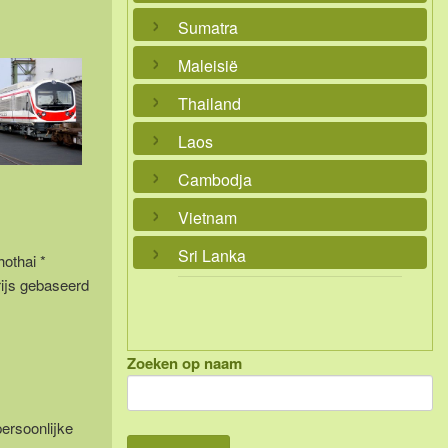
Sumatra
Maleisië
Thailand
Laos
Cambodja
Vietnam
Sri Lanka
hothai *
rijs gebaseerd
Zoeken op naam
persoonlijke