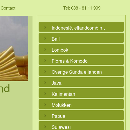
Contact
Tel: 088 - 81 11 999
Indonesië, eilandcombinaties
Bali
Lombok
Flores & Komodo
Overige Sunda eilanden
nd
Java
Kalimantan
Molukken
Papua
Sulawesi