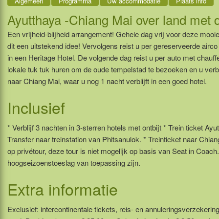
Algemeen
Programma
Uw accommodatie
Plaats info
Ayutthaya -Chiang Mai over land met d
Een vrijheid-blijheid arrangement! Gehele dag vrij voor deze mooie
dit een uitstekend idee! Vervolgens reist u per gereserveerde airco t
in een Heritage Hotel. De volgende dag reist u per auto met chauffe
lokale tuk tuk huren om de oude tempelstad te bezoeken en u verblij
naar Chiang Mai, waar u nog 1 nacht verblijft in een goed hotel.
Inclusief
* Verblijf 3 nachten in 3-sterren hotels met ontbijt * Trein ticket 
Transfer naar treinstation van Phitsanulok. * Treinticket naar Chi
op privétour, deze tour is niet mogelijk op basis van Seat in Coach
hoogseizoenstoeslag van toepassing zijn.
Extra informatie
Exclusief: intercontinentale tickets, reis- en annuleringsverzekerin