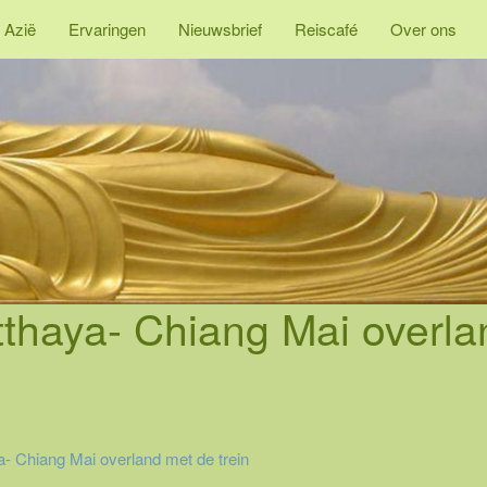
 Azië
Ervaringen
Nieuwsbrief
Reiscafé
Over ons
thaya- Chiang Mai overla
- Chiang Mai overland met de trein