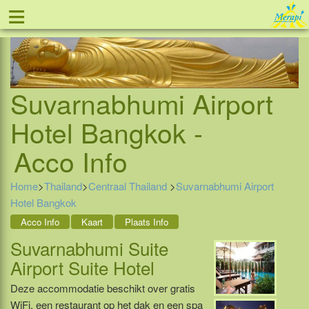
≡
Tel: 088 - 81 11 999
Suvarnabhumi Airport
Hotel Bangkok -
Acco Info
Home
>
Thailand
>
Centraal Thailand
>
Suvarnabhumi Airport
Hotel Bangkok
Acco Info
Kaart
Plaats Info
Suvarnabhumi Suite
Airport Suite Hotel
Deze accommodatie beschikt over gratis
WiFi, een restaurant op het dak en een spa