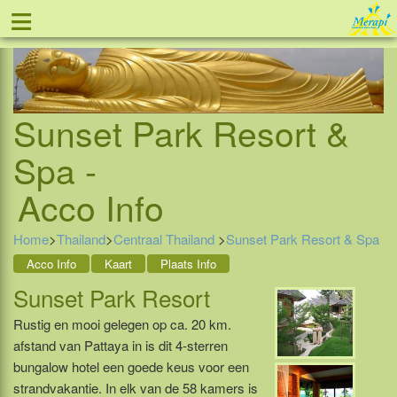
≡
Tel: 088 - 81 11 999
Sunset Park Resort &
Spa -
Acco Info
Home
>
Thailand
>
Centraal Thailand
>
Sunset Park Resort & Spa
Acco Info
Kaart
Plaats Info
Sunset Park Resort
Rustig en mooi gelegen op ca. 20 km.
afstand van Pattaya in is dit 4-sterren
bungalow hotel een goede keus voor een
strandvakantie. In elk van de 58 kamers is