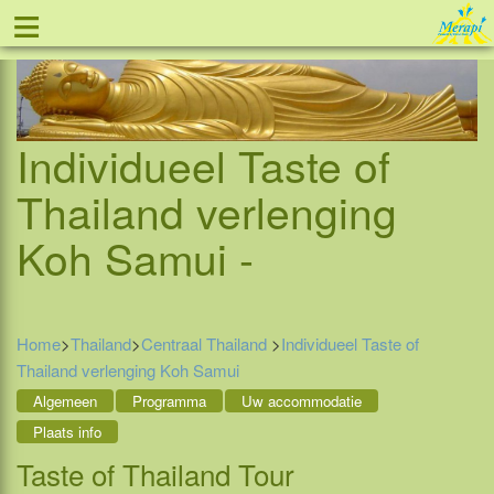
≡
Tel: 088 - 81 11 999
Individueel Taste of
Thailand verlenging
Koh Samui -
Home
>
Thailand
>
Centraal Thailand
>
Individueel Taste of
Thailand verlenging Koh Samui
Algemeen
Programma
Uw accommodatie
Plaats info
Taste of Thailand Tour