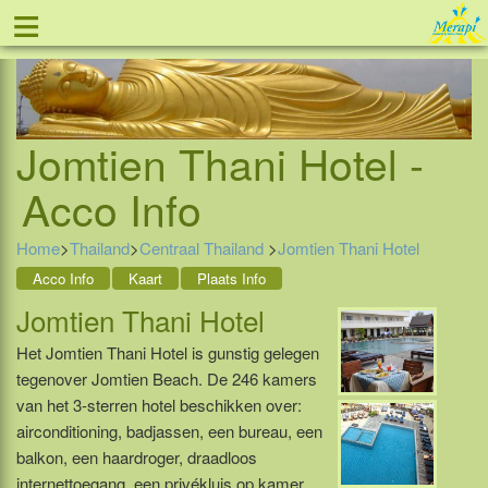
≡
Tel: 088 - 81 11 999
Jomtien Thani Hotel -
Acco Info
Home
>
Thailand
>
Centraal Thailand
>
Jomtien Thani Hotel
Acco Info
Kaart
Plaats Info
Jomtien Thani Hotel
Het Jomtien Thani Hotel is gunstig gelegen
tegenover Jomtien Beach. De 246 kamers
van het 3-sterren hotel beschikken over:
airconditioning, badjassen, een bureau, een
balkon, een haardroger, draadloos
internettoegang, een privékluis op kamer,