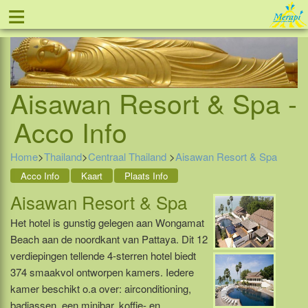
≡
Tel: 088 - 81 11 999
Aisawan Resort & Spa -
Acco Info
Home
>
Thailand
>
Centraal Thailand
>
Aisawan Resort & Spa
Acco Info
Kaart
Plaats Info
Aisawan Resort & Spa
Het hotel is gunstig gelegen aan Wongamat
Beach aan de noordkant van Pattaya. Dit 12
verdiepingen tellende 4-sterren hotel biedt
374 smaakvol ontworpen kamers. Iedere
kamer beschikt o.a over: airconditioning,
badjassen, een minibar, koffie- en