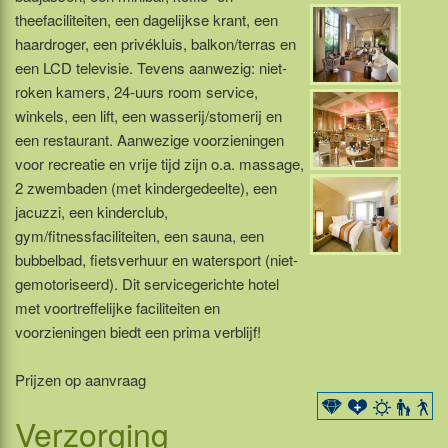
theefaciliteiten, een dagelijkse krant, een
haardroger, een privékluis, balkon/terras en
een LCD televisie. Tevens aanwezig: niet-
roken kamers, 24-uurs room service,
winkels, een lift, een wasserij/stomerij en
een restaurant. Aanwezige voorzieningen
voor recreatie en vrije tijd zijn o.a. massage,
2 zwembaden (met kindergedeelte), een
jacuzzi, een kinderclub,
gym/fitnessfaciliteiten, een sauna, een
bubbelbad, fietsverhuur en watersport (niet-
gemotoriseerd). Dit servicegerichte hotel
met voortreffelijke faciliteiten en
voorzieningen biedt een prima verblijf!
Prijzen op aanvraag
Verzorging