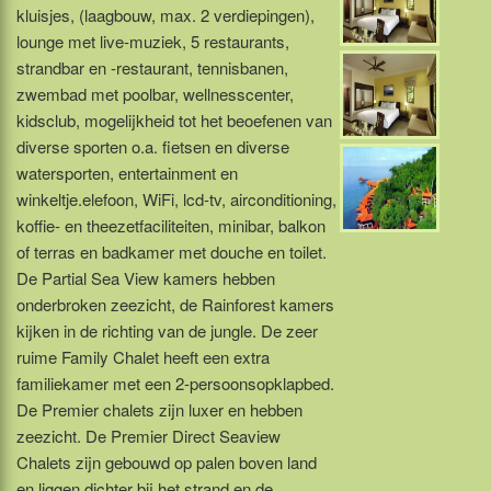
kluisjes, (laagbouw, max. 2 verdiepingen),
lounge met live-muziek, 5 restaurants,
strandbar en -restaurant, tennisbanen,
zwembad met poolbar, wellnesscenter,
kidsclub, mogelijkheid tot het beoefenen van
diverse sporten o.a. fietsen en diverse
watersporten, entertainment en
winkeltje.elefoon, WiFi, lcd-tv, airconditioning,
koffie- en theezetfaciliteiten, minibar, balkon
of terras en badkamer met douche en toilet.
De Partial Sea View kamers hebben
onderbroken zeezicht, de Rainforest kamers
kijken in de richting van de jungle. De zeer
ruime Family Chalet heeft een extra
familiekamer met een 2-persoonsopklapbed.
De Premier chalets zijn luxer en hebben
zeezicht. De Premier Direct Seaview
Chalets zijn gebouwd op palen boven land
en liggen dichter bij het strand en de