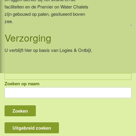
faciliteiten en de Premier on Water Chalets
zijn gebouwd op palen, gesitueerd boven
zee.
Verzorging
U verblijft hier op basis van Logies & Ontbijt.
Zoeken op naam
Indonesië, eilandcombinaties
Bali
Lombok
Flores & Komodo
Uitgebreid zoeken
Overige Sunda eilanden