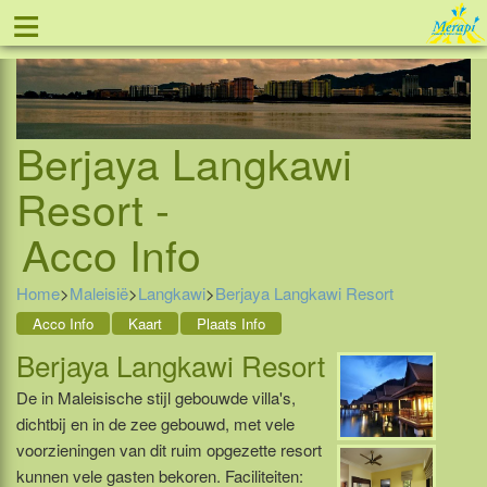
≡
Tel: 088 - 81 11 999
Berjaya Langkawi
Resort -
Acco Info
Home
>
Maleisië
>
Langkawi
>
Berjaya Langkawi Resort
Acco Info
Kaart
Plaats Info
Berjaya Langkawi Resort
De in Maleisische stijl gebouwde villa's,
dichtbij en in de zee gebouwd, met vele
voorzieningen van dit ruim opgezette resort
kunnen vele gasten bekoren. Faciliteiten: