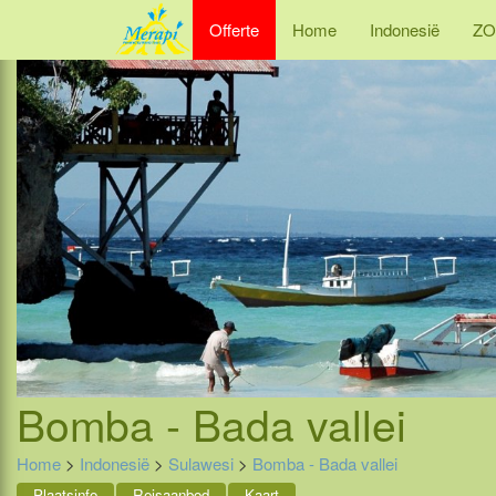
Offerte
Home
Indonesië
ZO
Bomba - Bada vallei
Home
>
Indonesië
>
Sulawesi
>
Bomba - Bada vallei
Plaatsinfo
Reisaanbod
Kaart