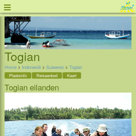
≡
Tel: 088 - 81 11 999
Togian
Home
>
Indonesië
>
Sulawesi
>
Togian
Plaatsinfo
Reisaanbod
Kaart
Togian eilanden