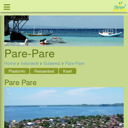
≡
Tel: 088 - 81 11 999
Pare-Pare
Home
>
Indonesië
>
Sulawesi
>
Pare-Pare
Plaatsinfo
Reisaanbod
Kaart
Pare Pare