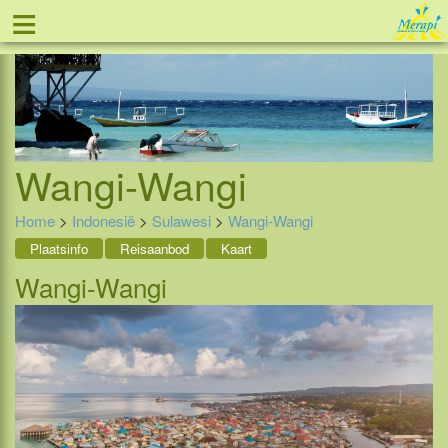
≡
Tel: 088 - 81 11 999
Wangi-Wangi
Home
>
Indonesië
>
Sulawesi
>
Wangi-Wangi
Plaatsinfo
Reisaanbod
Kaart
Wangi-Wangi