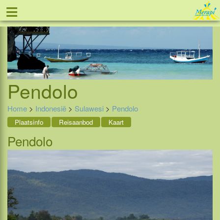
≡
Tel: 088 - 81 11 999
Pendolo
Home
>
Indonesië
>
Sulawesi
>
Pendolo
Plaatsinfo
Reisaanbod
Kaart
Pendolo