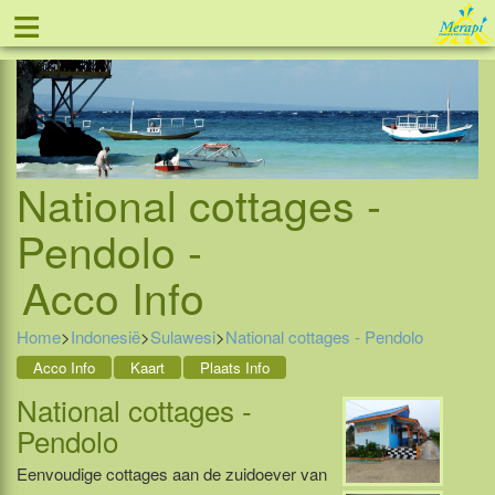
≡
Tel: 088 - 81 11 999
National cottages -
Pendolo -
Acco Info
Home
>
Indonesië
>
Sulawesi
>
National cottages - Pendolo
Acco Info
Kaart
Plaats Info
National cottages -
Pendolo
Eenvoudige cottages aan de zuidoever van