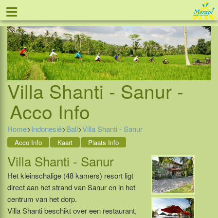
≡
Tel: 088 - 81 11 999
Villa Shanti - Sanur -
Acco Info
Home
>
Indonesië
>
Bali
>
Villa Shanti - Sanur
Acco Info
Kaart
Plaats Info
Villa Shanti - Sanur
Het kleinschalige (48 kamers) resort ligt
direct aan het strand van Sanur en in het
centrum van het dorp.
Villa Shanti beschikt over een restaurant,