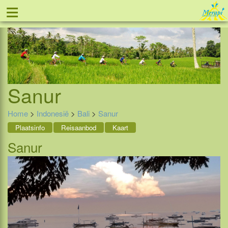
≡
Tel: 088 - 81 11 999
Sanur
Home
>
Indonesië
>
Bali
>
Sanur
Plaatsinfo
Reisaanbod
Kaart
Sanur