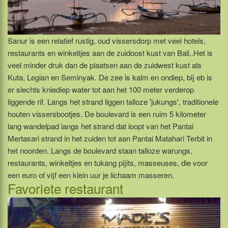
Sanur is een relatief rustig, oud vissersdorp met veel hotels,
restaurants en winkeltjes aan de zuidoost kust van Bali..Het is
veel minder druk dan de plaatsen aan de zuidwest kust als
Kuta, Legian en Seminyak. De zee is kalm en ondiep, bij eb is
er slechts kniediep water tot aan het 100 meter verderop
liggende rif. Langs het strand liggen talloze 'jukungs', traditionele
houten vissersbootjes. De boulevard is een ruim 5 kilometer
lang wandelpad langs het strand dat loopt van het Pantai
Mertasari strand in het zuiden tot aan Pantai Matahari Terbit in
het noorden. Langs de boulevard staan talloze warungs,
restaurants, winkeltjes en tukang pijits, masseuses, die voor
een euro of vijf een klein uur je lichaam masseren.
Favoriete restaurant