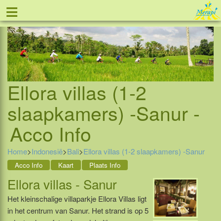
≡
Tel: 088 - 81 11 999
Ellora villas (1-2
slaapkamers) -Sanur -
Acco Info
Home
>
Indonesië
>
Bali
>
Ellora villas (1-2 slaapkamers) -Sanur
Acco Info
Kaart
Plaats Info
Ellora villas - Sanur
Het kleinschalige villaparkje Ellora Villas ligt
in het centrum van Sanur. Het strand is op 5