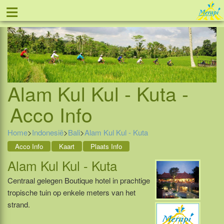
≡
Tel: 088 - 81 11 999
Alam Kul Kul - Kuta -
Acco Info
Home
>
Indonesië
>
Bali
>
Alam Kul Kul - Kuta
Acco Info
Kaart
Plaats Info
Alam Kul Kul - Kuta
Centraal gelegen Boutique hotel in prachtige
tropische tuin op enkele meters van het
strand.