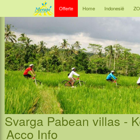
Offerte
Home
Indonesië
ZO
Svarga Pabean villas - K
Acco Info