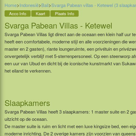
Home
>
Indonesië
>
Bali
>
Svarga Pabean villas - Ketewel (3 slaapk
Acco Info
Kaart
Plaats Info
Svarga Pabean Villas - Ketewel
Svarga Pabean Villas ligt direct aan de oceaan een klein half uur t
heeft een comfortabele, moderne stijl en alle voorzieningen die we
master en 2 gasten), riante loungeruimte, een privétuin en privé
onvergetelijk verblijf met 5-sterrenpersoneel. Op een steenworp a
een uur van Ubud en dicht bij de iconische kunstmarkt van Sukawat
het eiland te verkennen.
Slaapkamers
Svarga Pabean Villas heeft 3 slaapkamers: 1 master suite en 2 g
uitzicht op de oceaan.
De master suite is ruim en licht met een luxe kingsize bed, een e
moderne inrichting. De 2 overige kamers zijn voorzien van queen