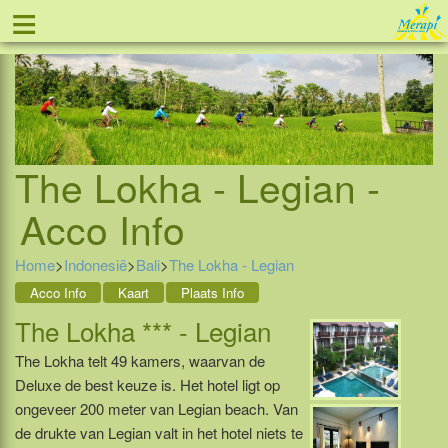
≡
Tel: 088 - 81 11 999
The Lokha - Legian -
Acco Info
Home
>
Indonesië
>
Bali
>
The Lokha - Legian
Acco Info
Kaart
Plaats Info
The Lokha *** - Legian
The Lokha telt 49 kamers, waarvan de
Deluxe de best keuze is. Het hotel ligt op
ongeveer 200 meter van Legian beach. Van
de drukte van Legian valt in het hotel niets te