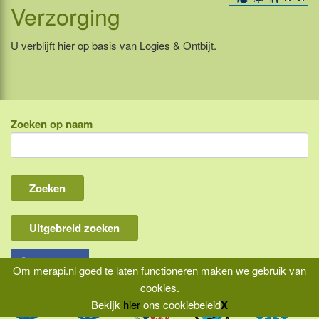
Verzorging
U verblijft hier op basis van Logies & Ontbijt.
Zoeken op naam
Indonesië, eilandcombinaties
Bali
Lombok
Flores & Komodo
Uitgebreid zoeken
Overige Sunda eilanden
Java
Om merapi.nl goed te laten functioneren maken we gebruik van
cookies.
Kalimantan
Bekijk
hier
ons cookiebeleid
X