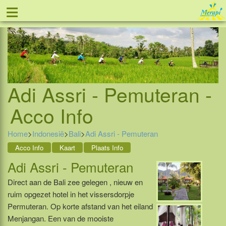
≡
Tel: 088 - 81 11 999
Adi Assri - Pemuteran -
Acco Info
Home
>
Indonesië
>
Bali
>
Adi Assri - Pemuteran
Acco Info
Kaart
Plaats Info
Adi Assri - Pemuteran
Direct aan de Bali zee gelegen , nieuw en
ruim opgezet hotel in het vissersdorpje
Permuteran. Op korte afstand van het eiland
Menjangan. Een van de mooiste