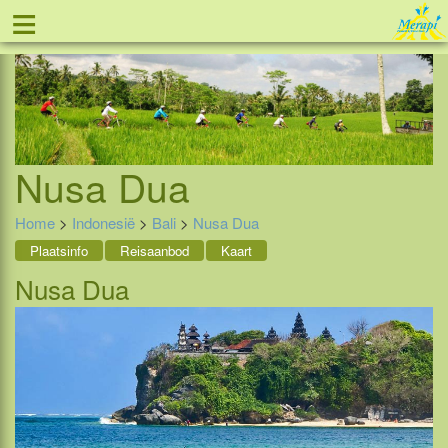
≡
Tel: 088 - 81 11 999
Nusa Dua
Home
>
Indonesië
>
Bali
>
Nusa Dua
Plaatsinfo
Reisaanbod
Kaart
Nusa Dua