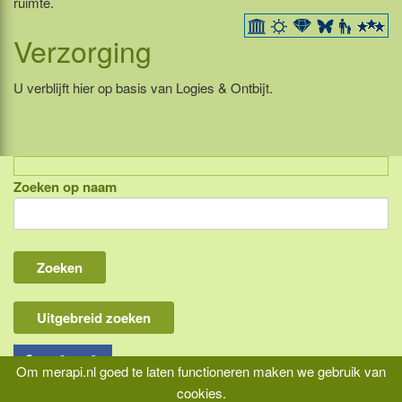
ruimte.
Verzorging
U verblijft hier op basis van Logies & Ontbijt.
Zoeken op naam
Indonesië, eilandcombinaties
Bali
Lombok
Flores & Komodo
Uitgebreid zoeken
Overige Sunda eilanden
Java
Om merapi.nl goed te laten functioneren maken we gebruik van
cookies.
Kalimantan