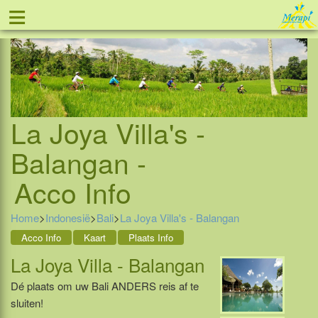
≡
Tel: 088 - 81 11 999
La Joya Villa's -
Balangan -
Acco Info
Home
>
Indonesië
>
Bali
>
La Joya Villa's - Balangan
Acco Info
Kaart
Plaats Info
La Joya Villa - Balangan
Dé plaats om uw Bali ANDERS reis af te
sluiten!