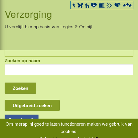
Verzorging
U verblijft hier op basis van Logies & Ontbijt.
Zoeken op naam
Indonesië, eilandcombinaties
Bali
Lombok
Flores & Komodo
Uitgebreid zoeken
Overige Sunda eilanden
Java
Om merapi.nl goed te laten functioneren maken we gebruik van
cookies.
Kalimantan