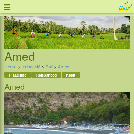
≡
Tel: 088 - 81 11 999
Amed
Home
>
Indonesië
>
Bali
>
Amed
Plaatsinfo
Reisaanbod
Kaart
Amed