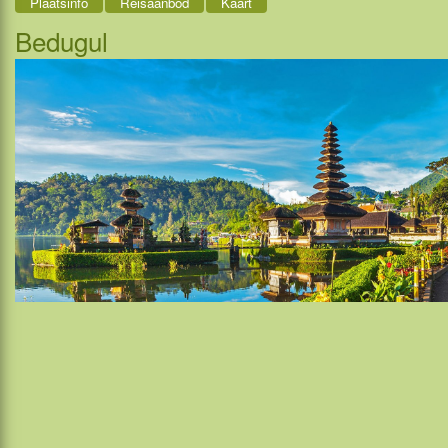
Plaatsinfo
Reisaanbod
Kaart
Bedugul