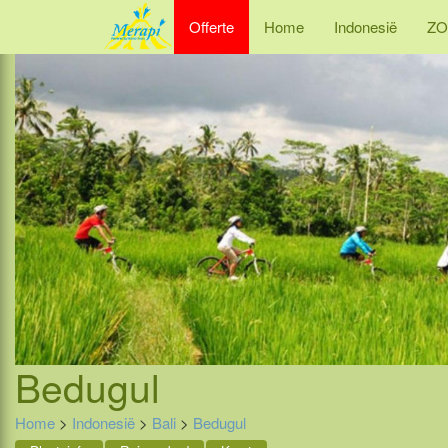
Offerte
Home
Indonesië
ZO
Bedugul
Home
>
Indonesië
>
Bali
>
Bedugul